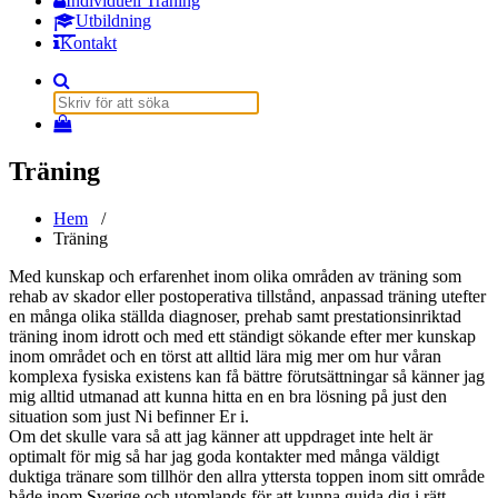
Individuell Träning
Utbildning
Kontakt
Sök
efter:
Träning
Hem
/
Träning
Med kunskap och erfarenhet inom olika områden av träning som
rehab av skador eller postoperativa tillstånd, anpassad träning utefter
en många olika ställda diagnoser, prehab samt prestationsinriktad
träning inom idrott och med ett ständigt sökande efter mer kunskap
inom området och en törst att alltid lära mig mer om hur våran
komplexa fysiska existens kan få bättre förutsättningar så känner jag
mig alltid utmanad att kunna hitta en en bra lösning på just den
situation som just Ni befinner Er i.
Om det skulle vara så att jag känner att uppdraget inte helt är
optimalt för mig så har jag goda kontakter med många väldigt
duktiga tränare som tillhör den allra yttersta toppen inom sitt område
både inom Sverige och utomlands för att kunna guida dig i rätt