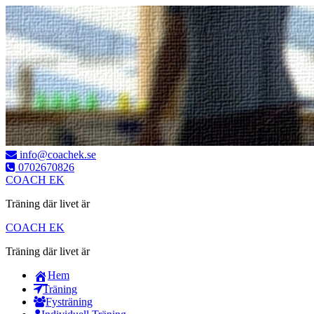
Hoppa
till
innehåll
info@coachek.se
0702670826
COACH EK
Träning där livet är
COACH EK
Träning där livet är
Hem
Träning
Fysträning